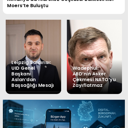
Moers’te Buluştu
Leipzig Saldırısı:
UID Genel
Wadephul:
Başkanı
ABD’nin Asker
Aslan‘dan
Çekmesi NATO’yu
Başsağlığı Mesajı
Zayıflatmaz