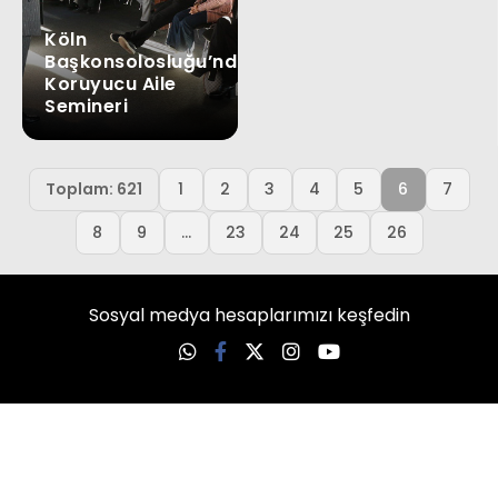
Köln
Başkonsolosluğu’nda
Koruyucu Aile
Semineri
Previous
Toplam: 621
1
2
3
4
5
6
7
8
9
...
23
24
25
26
Sosyal medya hesaplarımızı keşfedin