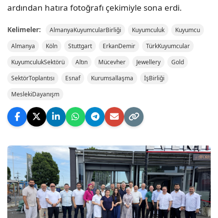
ardından hatıra fotoğrafı çekimiyle sona erdi.
Kelimeler:
AlmanyaKuyumcularBirliği
Kuyumculuk
Kuyumcu
Almanya
Köln
Stuttgart
ErkanDemir
TürkKuyumcular
KuyumculukSektörü
Altın
Mücevher
Jewellery
Gold
SektörToplantısı
Esnaf
Kurumsallaşma
İşBirliği
MeslekiDayanışm