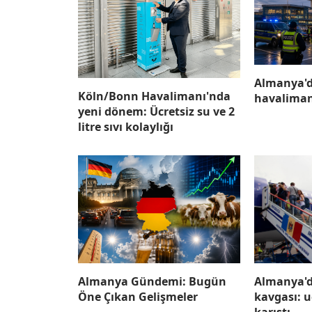
Almanya'd
Köln/Bonn Havalimanı'nda
havaliman
yeni dönem: Ücretsiz su ve 2
litre sıvı kolaylığı
Almanya Gündemi: Bugün
Almanya'd
Öne Çıkan Gelişmeler
kavgası: u