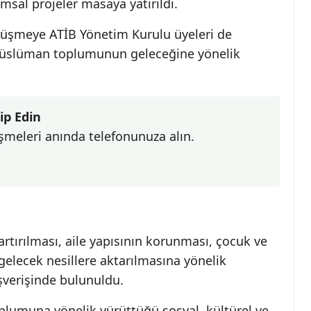
umsal projeler masaya yatırıldı.
üşmeye ATİB Yönetim Kurulu üyeleri de
 Müslüman toplumunun geleceğine yönelik
ip Edin
şmeleri anında telefonunuza alın.
rtırılması, aile yapısının korunması, çocuk ve
gelecek nesillere aktarılmasına yönelik
şverişinde bulunuldu.
plumuna yönelik yürüttüğü sosyal, kültürel ve