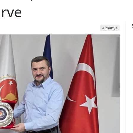
irve
Almanya