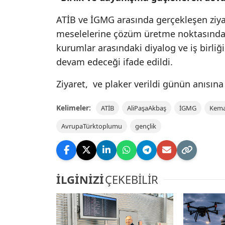
ATİB ve İGMG arasında gerçekleşen ziy
meselelerine çözüm üretme noktasında 
kurumlar arasındaki diyalog ve iş bir
devam edeceği ifade edildi.
Ziyaret, ve plaker verildi günün anısına
Kelimeler:
ATİB
AliPaşaAkbaş
İGMG
Kema
AvrupaTürktoplumu
gençlik
İLGİNİZİ
ÇEKEBİLİR