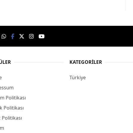
ÜLER
KATEGORILER
e
Türkiye
essum
m Politikası
ik Politikası
 Politikası
şim