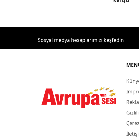
karıştı
Sosyal medya hesaplarımızı keşfedin
MEN
Küny
İmpr
Rekla
Gizlil
Çerez
İleti