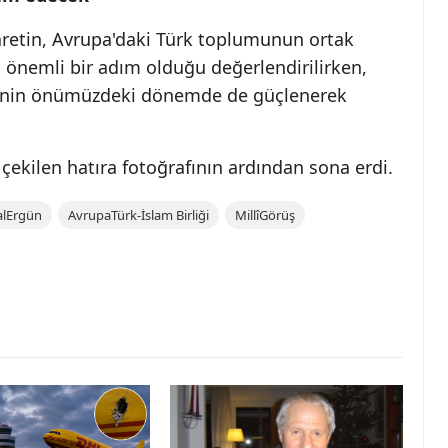
aretin, Avrupa'daki Türk toplumunun ortak
önemli bir adım olduğu değerlendirilirken,
liğinin önümüzdeki dönemde de güçlenerek
 çekilen hatıra fotoğrafının ardından sona erdi.
lErgün
AvrupaTürk-İslam Birliği
MillîGörüş