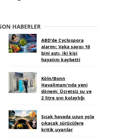
SON HABERLER
ABD'de Cyclospora
alarmı: Vaka sayısı 10
bini aştı, iki kişi
hayatını kaybetti
Köln/Bonn
Havalimanı'nda yeni
dönem: Ücretsiz su ve
2 litre sıvı kolaylığı
Sıcak havada uzun yola
çıkacak sürücülere
kritik uyarılar