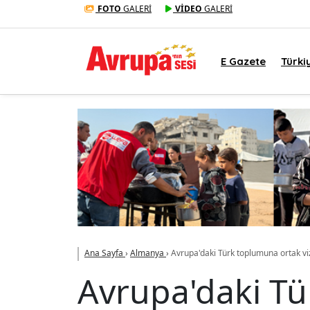
FOTO
GALERİ
VİDEO
GALERİ
E Gazete
Türki
Ana Sayfa
›
Almanya
›
Avrupa'daki Türk toplumuna ortak viz
Avrupa'daki Tü