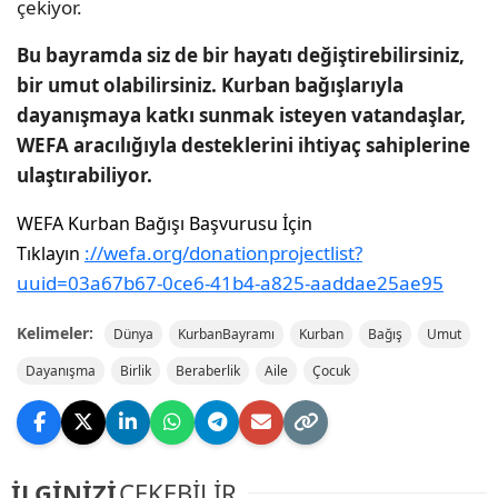
çekiyor.
Bu bayramda siz de bir hayatı değiştirebilirsiniz,
bir umut olabilirsiniz. Kurban bağışlarıyla
dayanışmaya katkı sunmak isteyen vatandaşlar,
WEFA aracılığıyla desteklerini ihtiyaç sahiplerine
ulaştırabiliyor.
WEFA Kurban Bağışı Başvurusu İçin
://wefa.org/donationprojectlist?
Tıklayın
uuid=03a67b67-0ce6-41b4-a825-aaddae25ae95
Kelimeler:
Dünya
KurbanBayramı
Kurban
Bağış
Umut
Dayanışma
Birlik
Beraberlik
Aile
Çocuk
İLGİNİZİ
ÇEKEBİLİR