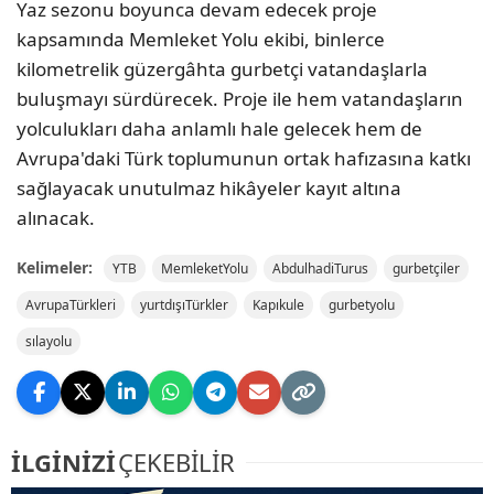
Yaz sezonu boyunca devam edecek proje
kapsamında Memleket Yolu ekibi, binlerce
kilometrelik güzergâhta gurbetçi vatandaşlarla
buluşmayı sürdürecek. Proje ile hem vatandaşların
yolculukları daha anlamlı hale gelecek hem de
Avrupa'daki Türk toplumunun ortak hafızasına katkı
sağlayacak unutulmaz hikâyeler kayıt altına
alınacak.
Kelimeler:
YTB
MemleketYolu
AbdulhadiTurus
gurbetçiler
AvrupaTürkleri
yurtdışıTürkler
Kapıkule
gurbetyolu
sılayolu
İLGİNİZİ
ÇEKEBİLİR