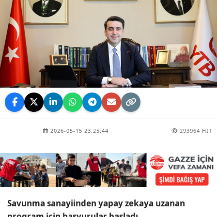
2026-05-15 23:25:44
293964 HIT
Savunma sanayiinden yapay zekaya uzanan
program için başvurular başladı