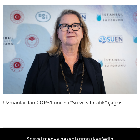
Uzmanlardan COP31 öncesi “Su ve sıfır atık” çağrısı
Sosyal medya hesaplarımızı keşfedin