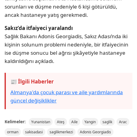
sorunları ve düşme nedeniyle 6 kişi götürüldü,
ancak hastaneye yatış gerekmedi.
Sakız’da itfaiyeci yaralandı
Sağlık Bakanı Adonis Georgiadis, Sakız Adası’nda iki
kişinin solunum problemi nedeniyle, bir itfaiyecinin
ise düşme sonucu bel ağrısı şikâyetiyle hastaneye
kaldırıldığını açıkladı.
📰 İlgili Haberler
Almanya'da çocuk parası ve aile yardımlarında
güncel değişiklikler
Kelimeler:
Yunanistan
Ateş
Aile
Yangin
saglik
Arac
orman
sakisadasi
saglikmerkezi
Adonis Georgiadis