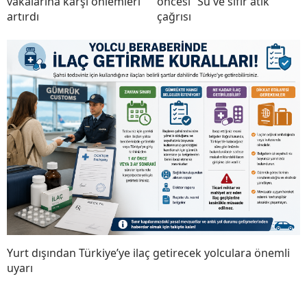
vakalarına karşı önlemleri
öncesi “Su ve sıfır atık”
artırdı
çağrısı
Yurt dışından Türkiye’ye ilaç getirecek yolculara önemli
uyarı