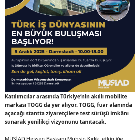
Katılımcılar arasında Türkiye’nin akıllı mobilite
markası TOGG da yer alıyor. TOGG, fuar alanında
açacağı stantta ziyaretçilere test sürüşü imkânı
sunarak yenilikçi vizyonunu tanıtacak.
MÜSİAD Hessen Başkanı Muhsin Kıdık, etkinliğe