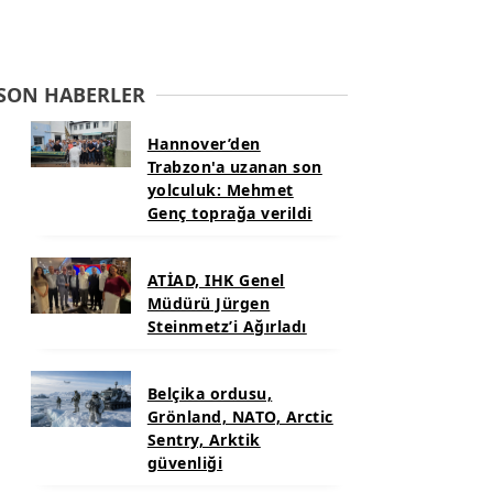
SON HABERLER
Hannover’den
Trabzon'a uzanan son
yolculuk: Mehmet
Genç toprağa verildi
ATİAD, IHK Genel
Müdürü Jürgen
Steinmetz’i Ağırladı
Belçika ordusu,
Grönland, NATO, Arctic
Sentry, Arktik
güvenliği