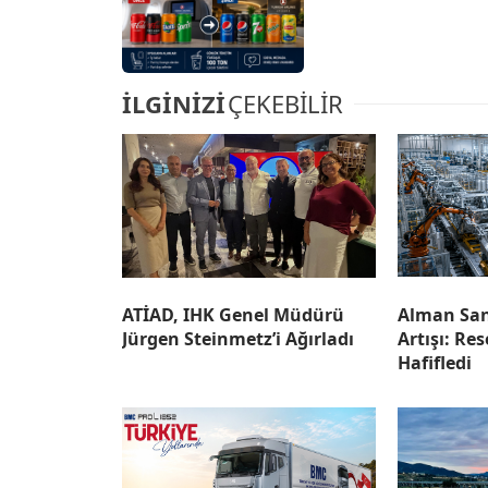
İLGİNİZİ
ÇEKEBİLİR
ATİAD, IHK Genel Müdürü
Alman San
Jürgen Steinmetz’i Ağırladı
Artışı: Re
Hafifledi