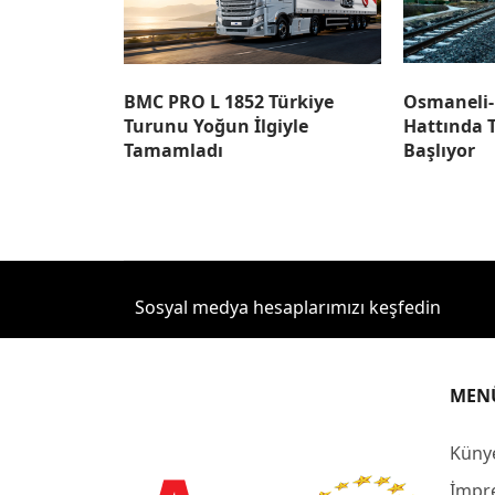
BMC PRO L 1852 Türkiye
Osmaneli-B
Turunu Yoğun İlgiyle
Hattında T
Tamamladı
Başlıyor
Sosyal medya hesaplarımızı keşfedin
MEN
Küny
İmpr