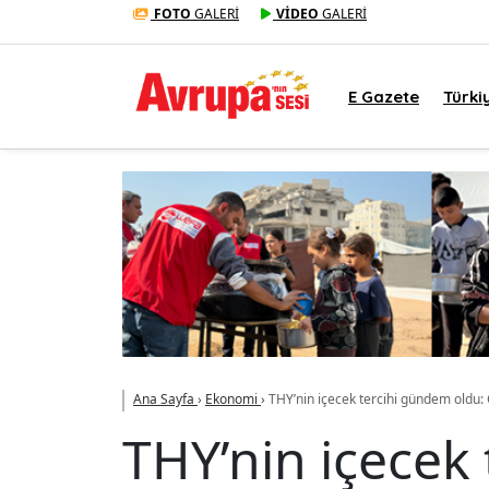
FOTO
GALERİ
VİDEO
GALERİ
E Gazete
Türki
Ana Sayfa
›
Ekonomi
›
THY’nin içecek tercihi gündem oldu: 
THY’nin içecek