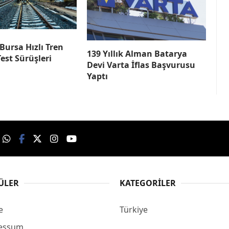
ursa Hızlı Tren
139 Yıllık Alman Batarya
est Sürüşleri
Devi Varta İflas Başvurusu
Yaptı
ÜLER
KATEGORILER
e
Türkiye
essum