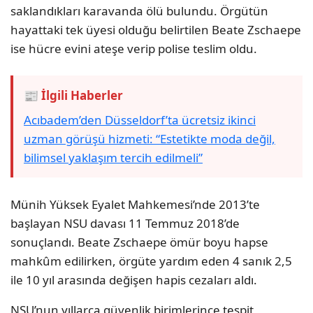
saklandıkları karavanda ölü bulundu. Örgütün
hayattaki tek üyesi olduğu belirtilen Beate Zschaepe
ise hücre evini ateşe verip polise teslim oldu.
📰 İlgili Haberler
Acıbadem’den Düsseldorf’ta ücretsiz ikinci
uzman görüşü hizmeti: “Estetikte moda değil,
bilimsel yaklaşım tercih edilmeli”
Münih Yüksek Eyalet Mahkemesi’nde 2013’te
başlayan NSU davası 11 Temmuz 2018’de
sonuçlandı. Beate Zschaepe ömür boyu hapse
mahkûm edilirken, örgüte yardım eden 4 sanık 2,5
ile 10 yıl arasında değişen hapis cezaları aldı.
NSU’nun yıllarca güvenlik birimlerince tespit