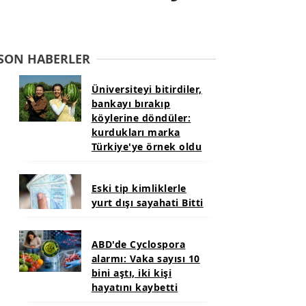
SON HABERLER
Üniversiteyi bitirdiler,
bankayı bırakıp
köylerine döndüler:
kurdukları marka
Türkiye'ye örnek oldu
Eski tip kimliklerle
yurt dışı sayahati Bitti
ABD'de Cyclospora
alarmı: Vaka sayısı 10
bini aştı, iki kişi
hayatını kaybetti