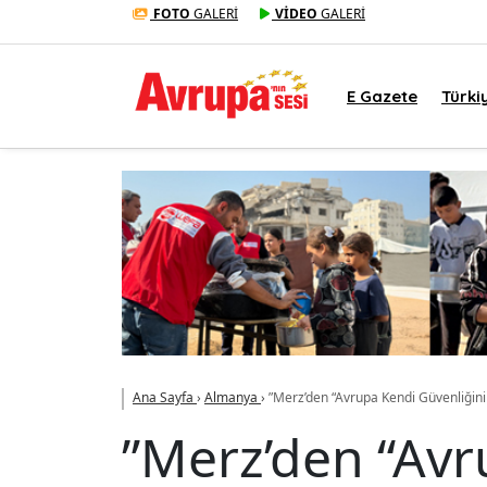
FOTO
GALERİ
VİDEO
GALERİ
E Gazete
Türki
Ana Sayfa
›
Almanya
›
”Merz’den “Avrupa Kendi Güvenliğini
”Merz’den “Avr