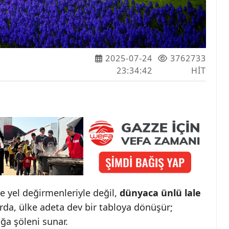
2025-07-24
3762733
23:34:42
HIT
ve yel değirmenleriyle değil,
dünyaca ünlü lale
harda, ülke adeta dev bir tabloya dönüşür;
ğa şöleni sunar.