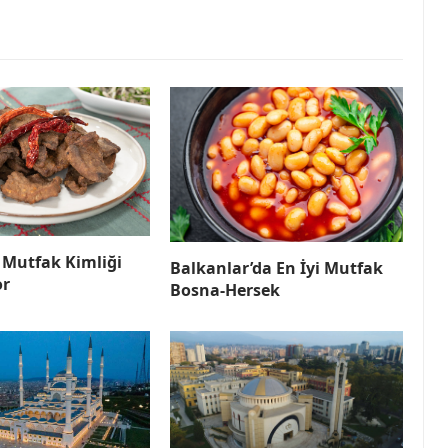
 Mutfak Kimliği
Balkanlar’da En İyi Mutfak
or
Bosna-Hersek