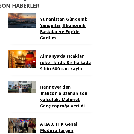
SON HABERLER
Yunanistan Gündemi:
Yangınlar, Ekonomik
Baskılar ve Ege’de
Gerilim
Almanya’da sıcaklar
rekor kırdı: Bir haftada
9 bin 600 can kaybı
Hannover’den
Trabzon'a uzanan son
yolculuk: Mehmet
Genç toprağa verildi
ATİAD, IHK Genel
Müdürü Jürgen