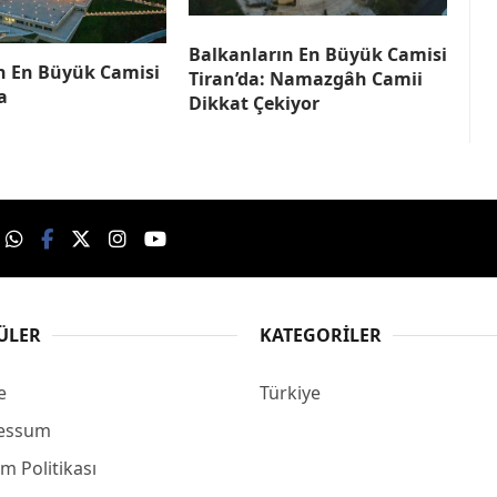
Balkanların En Büyük Camisi
in En Büyük Camisi
Tiran’da: Namazgâh Camii
a
Dikkat Çekiyor
ÜLER
KATEGORILER
e
Türkiye
essum
m Politikası