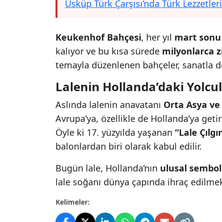
Üsküp Türk Çarşısı’nda Türk Lezzetleri
Keukenhof Bahçesi
, her yıl
mart sonu 
kalıyor ve bu kısa sürede
milyonlarca z
temayla düzenlenen bahçeler, sanatla d
Lalenin Hollanda’daki Yolcu
Aslında lalenin anavatanı
Orta Asya ve
Avrupa’ya, özellikle de Hollanda’ya geti
Öyle ki 17. yüzyılda yaşanan
“Lale Çılgı
balonlardan biri olarak kabul edilir.
Bugün lale, Hollanda’nın
ulusal sembol
lale soğanı dünya çapında ihraç edilme
Kelimeler: