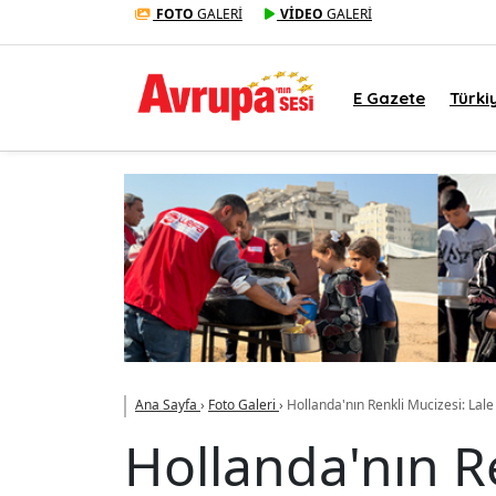
FOTO
GALERİ
VİDEO
GALERİ
E Gazete
Türki
Ana Sayfa
›
Foto Galeri
›
Hollanda'nın Renkli Mucizesi: Lale
Hollanda'nın Re