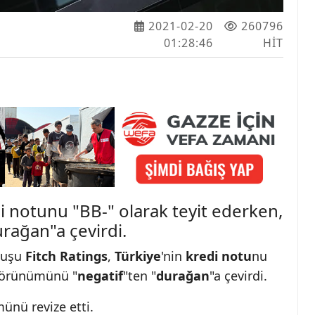
2021-02-20
260796
01:28:46
HIT
di notunu "BB-" olarak teyit ederken,
ağan"a çevirdi.
uluşu
Fitch Ratings
,
Türkiye
'nin
kredi notu
nu
 görünümünü "
negatif
"ten "
durağan
"a çevirdi.
ünü revize etti.