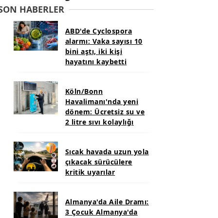
SON HABERLER
ABD'de Cyclospora
alarmı: Vaka sayısı 10
bini aştı, iki kişi
hayatını kaybetti
Köln/Bonn
Havalimanı'nda yeni
dönem: Ücretsiz su ve
2 litre sıvı kolaylığı
Sıcak havada uzun yola
çıkacak sürücülere
kritik uyarılar
Almanya'da Aile Dramı:
3 Çocuk Almanya'da