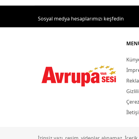
Sosyal medya hesaplarımızı keşfedin
MEN
Küny
İmpr
Rekla
Gizlil
Çerez
İleti
İzinsiz yazı, resim, videolar alınamaz. İçer