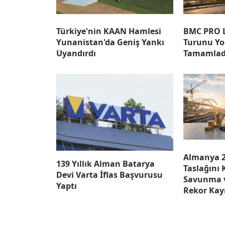
Türkiye'nin KAAN Hamlesi
BMC PRO L
Yunanistan'da Geniş Yankı
Turunu Yo
Uyandırdı
Tamamlad
Almanya 2
139 Yıllık Alman Batarya
Taslağını 
Devi Varta İflas Başvurusu
Savunma v
Yaptı
Rekor Ka