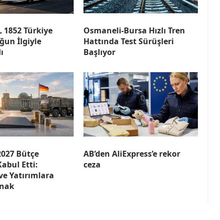
 1852 Türkiye
Osmaneli-Bursa Hızlı Tren
ğun İlgiyle
Hattında Test Sürüşleri
ı
Başlıyor
027 Bütçe
AB’den AliExpress’e rekor
Kabul Etti:
ceza
e Yatırımlara
ynak