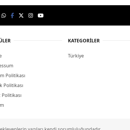
ÜLER
KATEGORILER
e
Türkiye
essum
m Politikası
ik Politikası
 Politikası
şim
ik ekleyenlerin yazıları kendi sorumluluğundadır.