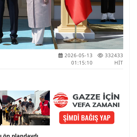
2026-05-13
332433
01:15:10
HIT
rı ön plandaydı