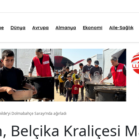
ye
Dünya
Avrupa
Almanya
Ekonomi
Aile-Sağlık
ilde’yi Dolmabahçe Sarayı’nda ağırladı
Belçika Kraliçesi Ma