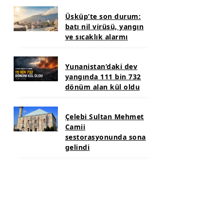
Üsküp’te son durum:
batı nil virüsü, yangın
ve sıcaklık alarmı
Yunanistan’daki dev
yangında 111 bin 732
dönüm alan kül oldu
Çelebi Sultan Mehmet
Camii
sestorasyonunda sona
gelindi