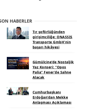
SON HABERLER
Tır şoförlüğünden
girişimciliğe: ONASSIS
Transporte GmbH’nin
başarı hikâyesi
Gümülcine’de Nostaljik
Yaz Konseri: “Opos
Palia” Fener’de Sahne
Alacak
Cumhurbaşkanı
Erdoğan’dan Mekke
Anlaşması Açıklaması