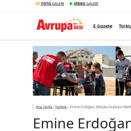
FOTO
GALERİ
VİDEO
GALERİ
E Gazete
Türki
Ana Sayfa
›
Türkiye
›
Emine Erdoğan, Belçika Kraliçesi Math
Emine Erdoğan, 