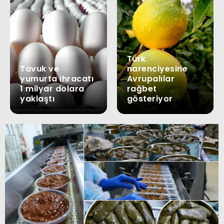
Türk
Tavuk ve
narenciyesine
yumurta ihracatı
Avrupalılar
1 milyar dolara
rağbet
yaklaştı
gösteriyor