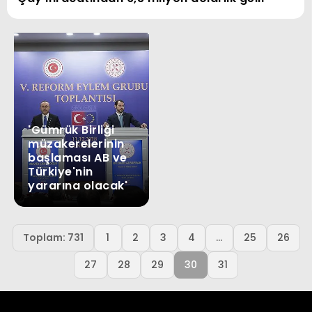
'Gümrük Birliği
müzakerelerinin
başlaması AB ve
Türkiye'nin
yararına olacak'
Previous
Toplam: 731
1
2
3
4
...
25
26
27
28
29
30
31