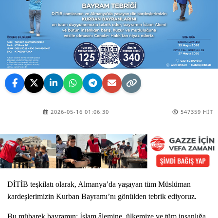
2026-05-16 01:06:30
547359 HIT
DİTİB teşkilatı olarak, Almanya’da yaşayan tüm Müslüman
kardeşlerimizin Kurban Bayramı’nı gönülden tebrik ediyoruz.
Bu mübarek bayramın; İslam âlemine, ülkemize ve tüm insanlığa