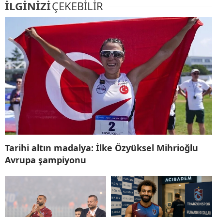
İLGİNİZİ
ÇEKEBİLİR
Tarihi altın madalya: İlke Özyüksel Mihrioğlu
Avrupa şampiyonu