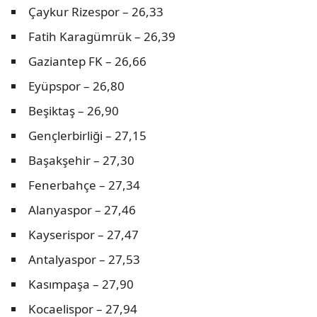
Çaykur Rizespor – 26,33
Fatih Karagümrük – 26,39
Gaziantep FK – 26,66
Eyüpspor – 26,80
Beşiktaş – 26,90
Gençlerbirliği – 27,15
Başakşehir – 27,30
Fenerbahçe – 27,34
Alanyaspor – 27,46
Kayserispor – 27,47
Antalyaspor – 27,53
Kasımpaşa – 27,90
Kocaelispor – 27,94