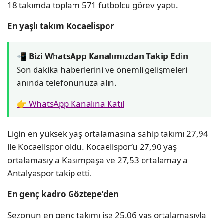
18 takımda toplam 571 futbolcu görev yaptı.
En yaşlı takım Kocaelispor
📲 Bizi WhatsApp Kanalımızdan Takip Edin
Son dakika haberlerini ve önemli gelişmeleri
anında telefonunuza alın.
👉 WhatsApp Kanalına Katıl
Ligin en yüksek yaş ortalamasına sahip takımı 27,94
ile Kocaelispor oldu. Kocaelispor’u 27,90 yaş
ortalamasıyla Kasımpaşa ve 27,53 ortalamayla
Antalyaspor takip etti.
En genç kadro Göztepe’den
Sezonun en genç takımı ise 25,06 yaş ortalamasıyla