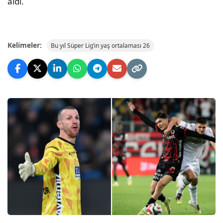
aldı.
Kelimeler:
Bu yıl Süper Lig’in yaş ortalaması 26