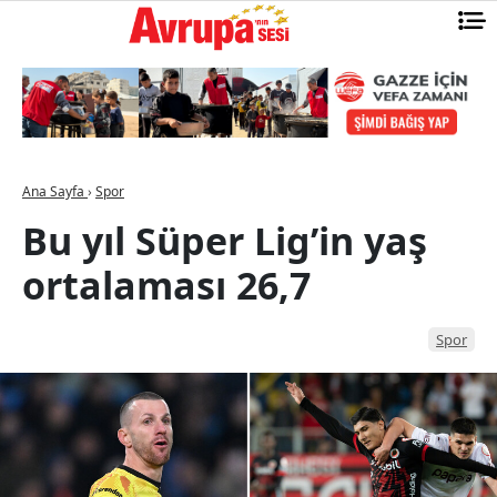
Ana Sayfa
›
Spor
Bu yıl Süper Lig’in yaş
ortalaması 26,7
Spor