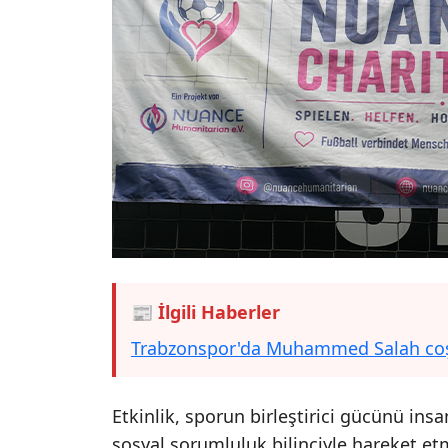
📰 İlgili Haberler
Trabzonspor'da Muhammed Salah coşku
Etkinlik, sporun birleştirici gücünü ins
sosyal sorumluluk bilinciyle hareket et