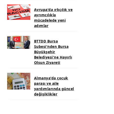
Avrupa'da ırkçılık ve
ayrımcılıkla
mücadelede yeni
adımlar
BTTDD Bursa
Şubesi'nden Bursa
Büyükşehir
Belediyesi'ne Hayırlı
Olsun Ziyareti
Almanya'da çocuk
parası ve aile
yardımlarında güncel
değişiklikler