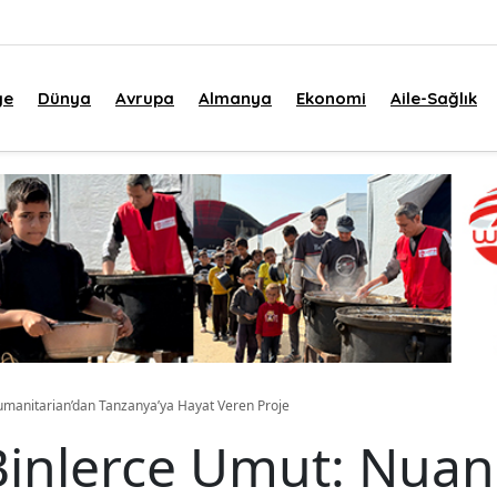
ye
Dünya
Avrupa
Almanya
Ekonomi
Aile-Sağlık
umanitarian’dan Tanzanya’ya Hayat Veren Proje
Binlerce Umut: Nua