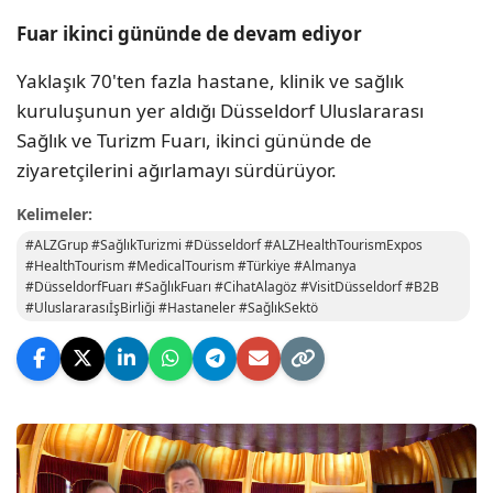
Fuar ikinci gününde de devam ediyor
Yaklaşık 70'ten fazla hastane, klinik ve sağlık
kuruluşunun yer aldığı Düsseldorf Uluslararası
Sağlık ve Turizm Fuarı, ikinci gününde de
ziyaretçilerini ağırlamayı sürdürüyor.
Kelimeler:
#ALZGrup #SağlıkTurizmi #Düsseldorf #ALZHealthTourismExpos
#HealthTourism #MedicalTourism #Türkiye #Almanya
#DüsseldorfFuarı #SağlıkFuarı #CihatAlagöz #VisitDüsseldorf #B2B
#UluslararasıİşBirliği #Hastaneler #SağlıkSektö