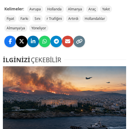
Kelimeler:
Avrupa
Hollanda
Almanya
Araç
Yakıt
Fiyat
Farkı
Sını
r Trafiğini
Artırdı
Hollandalılar
Almanya’ya
Yöneliyor
İLGİNİZİ
ÇEKEBİLİR