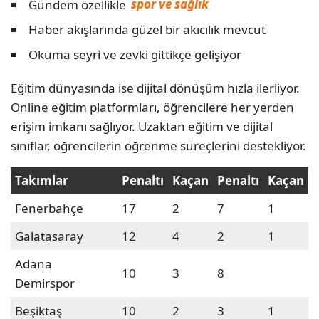
Gündem özellikle
spor ve sağlık
Haber akışlarında güzel bir akıcılık mevcut
Okuma seyri ve zevki gittikçe gelişiyor
Eğitim dünyasında ise dijital dönüşüm hızla ilerliyor.
Online eğitim platformları, öğrencilere her yerden
erişim imkanı sağlıyor. Uzaktan eğitim ve dijital
sınıflar, öğrencilerin öğrenme süreçlerini destekliyor.
Takımlar
Penaltı
Kaçan
Penaltı
Kaçan
Fenerbahçe
17
2
7
1
Galatasaray
12
4
2
1
Adana
10
3
8
Demirspor
Beşiktaş
10
2
3
1