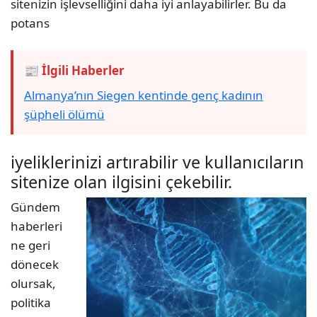
sitenizin işlevselliğini daha iyi anlayabilirler. Bu da
potans
📰 İlgili Haberler
Almanya’nın Siegen kentinde genç kadının
şüpheli ölümü
iyeliklerinizi artırabilir ve kullanıcıların
sitenize olan ilgisini çekebilir.
Gündem
haberleri
ne geri
dönecek
olursak,
politika