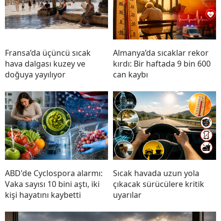
Fransa’da üçüncü sıcak
Almanya’da sıcaklar rekor
hava dalgası kuzey ve
kırdı: Bir haftada 9 bin 600
doğuya yayılıyor
can kaybı
ABD'de Cyclospora alarmı:
Sıcak havada uzun yola
Vaka sayısı 10 bini aştı, iki
çıkacak sürücülere kritik
kişi hayatını kaybetti
uyarılar