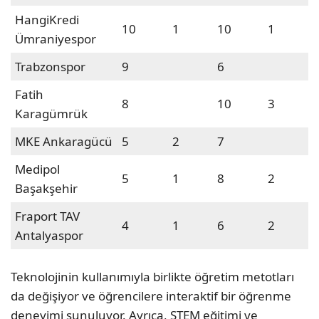
HangiKredi
10
1
10
1
Ümraniyespor
Trabzonspor
9
6
Fatih
8
10
3
Karagümrük
MKE Ankaragücü
5
2
7
Medipol
5
1
8
2
Başakşehir
Fraport TAV
4
1
6
2
Antalyaspor
Teknolojinin kullanımıyla birlikte öğretim metotları
da değişiyor ve öğrencilere interaktif bir öğrenme
deneyimi sunuluyor. Ayrıca, STEM eğitimi ve