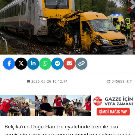
2026-05-26 16:12:14
345658 HIT
Belçika’nın Doğu Flandre eyaletinde tren ile okul
servisinin çarpışması sonucu meydana gelen kazada